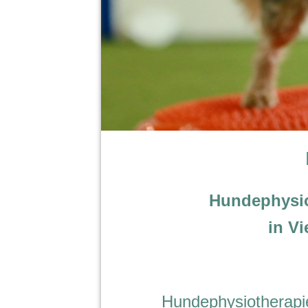
Hundephysio
in Vi
Hundephysiotherapi