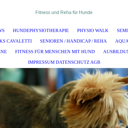
Fitness und Reha für Hunde
WS
HUNDEPHYSIOTHERAPIE
PHYSIO WALK
SEM
KS CAVALETTI
SENIOREN / HANDICAP / REHA
AQUA
ENE
FITNESS FÜR MENSCHEN MIT HUND
AUSBILDU
IMPRESSUM DATENSCHUTZ AGB