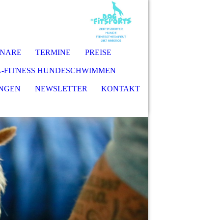
INARE
TERMINE
PREISE
-FITNESS HUNDESCHWIMMEN
NGEN
NEWSLETTER
KONTAKT